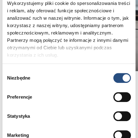
Wykorzystujemy pliki cookie do spersonalizowania treści
i reklam, aby oferować funkcje społecznościowe i
analizować ruch w naszej witrynie. Informacje o tym, jak
korzystasz z naszej witryny, udostępniamy partnerom
społecznościowym, reklamowym i analitycznym.
Partnerzy mogą połączyć te informacje z innymi danymi
otrzymanymi od Ciebie lub uzyskanymi podczas
korzystania z ich usług.
Wybór
Niezbędne
zgody
Wybierz Autoryzowany Serwis Volvo
Preferencje
Wiele już przeszliśmy, a jeszcze tyle dobrego przed
nami. Gwarantujemy Ci to. Jeśli posiadasz swoje
Volvo 4 lata lub dłużej, zachęcamy Cię, byś nadal
Statystyka
wybrał Autoryzowany Serwis Volvo i korzystał
z oferty, jaką dla Ciebie przygotowaliśmy.
Zaoszczędź na serwisie i podróżuj pewnie
Marketing
i bezpiecznie.