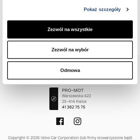
charakter pojazdu.
Pokaż szczegóły
Klientów zainteresowanych jadą testową nowym Volvo
XC40 zapraszamy do kontaktu – Salon Volvo PRO-MOT
Zezwól na wszystkie
Kielce. Zachęcamy również do zapoznania się
z pozostałymi SUV’ami i samochodami typu Cross
Country marki Volvo.
Zezwól na wybór
KONTAKT
O NAS
INFORMACJE PRAWNE
Odmowa
POLITYKA PRYWATNOŚCI
COOKIES
STACJE DEMONTAŻU
PRO-MOT
Warszawska 422
25-414 Kielce
41 362 75 75
Copyright © 2026 Volvo Car Corporation (lub firmy stowarzyszone bądź