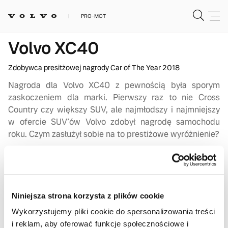
PRO-MOT
Volvo XC40
Zdobywca presitżowej nagrody Car of The Year 2018
Nagroda dla Volvo XC40 z pewnością była sporym
zaskoczeniem dla marki. Pierwszy raz to nie Cross
Country czy większy SUV, ale najmłodszy i najmniejszy
w ofercie SUV’ów Volvo zdobył nagrodę samochodu
roku. Czym zasłużył sobie na to prestiżowe wyróżnienie?
Volvo XC40 – projektowany
z myślą o Tobie
XC40 to samochód zaprojektowany z myślą
Niniejsza strona korzysta z plików cookie
o codziennych potrzebach kierowców. W jego wnętrzu
Wykorzystujemy pliki cookie do spersonalizowania treści
znajdziemy praktyczne schowki oraz dostęp
i reklam, aby oferować funkcje społecznościowe i
do inteligentnych funkcji, których jedynym zadaniem