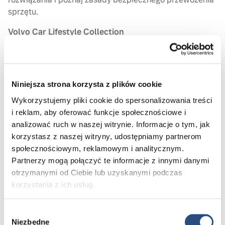
sprzętu.
Volvo Car Lifestyle Collection
Odkryj kolekcję Volvo for Life – odzież, akcesoria
i gadżety inspirowane ideą bezpieczeństwa
i skandynawskim wzornictwem.
Niniejsza strona korzysta z plików cookie
Harmonogram wydarzenia
Wykorzystujemy pliki cookie do spersonalizowania treści
i reklam, aby oferować funkcje społecznościowe i
📅 26.06.2026 | PIĄTEK
analizować ruch w naszej witrynie. Informacje o tym, jak
14:00 – 19:00 | Animatorki dla dzieci: Animacje dla
korzystasz z naszej witryny, udostępniamy partnerom
dzieci (modelowanie balonów, bańki mydlane, tatuaże
społecznościowym, reklamowym i analitycznym.
brokatowe, kolorowe warkoczyki, malowanie twarzy)
Partnerzy mogą połączyć te informacje z innymi danymi
otrzymanymi od Ciebie lub uzyskanymi podczas
14:00 – 14:30 | Prowadzący (Dawid Korszeń): Powitanie
korzystania z ich usług.
gości, Opowiedzenie o strefie, Briefing prasowy
Wybór
14:30 – 14:45 | Prowadzący: Prowadzący porusza się
Niezbędne
zgody