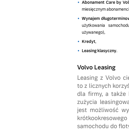
Abonament Care by Vo
miesięcznym abonamenci
Wynajem długotermino
użytkowania samochod
używanego),
Kredyt
,
Leasing klasyczny
.
Volvo Leasing
Leasing z Volvo c
to z licznych korz
dla firmy, a także
zużycia leasingo
jest możliwość w
krótkookresoweg
samochodu do floty