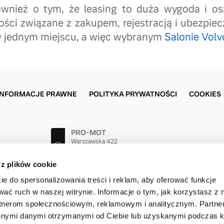
wnież o tym, że leasing to duża wygoda i o
ości związane z zakupem, rejestracją i ubezpi
 jednym miejscu, a więc wybranym
Salonie Volv
INFORMACJE PRAWNE
POLITYKA PRYWATNOŚCI
COOKIES
PRO-MOT
Warszawska 422
25-414 Kielce
41 362 75 75
 z plików cookie
ie do spersonalizowania treści i reklam, aby oferować funkcje
wać ruch w naszej witrynie. Informacje o tym, jak korzystasz z 
rtnerom społecznościowym, reklamowym i analitycznym. Partn
innymi danymi otrzymanymi od Ciebie lub uzyskanymi podczas k