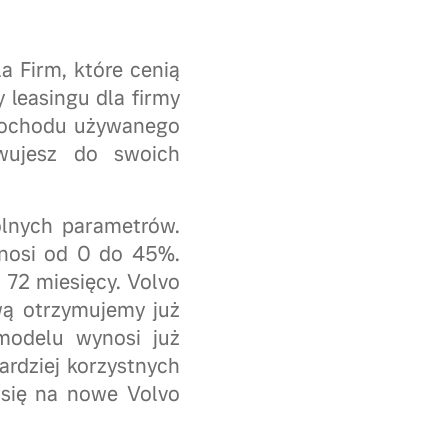
a Firm, które cenią
 leasingu dla firmy
mochodu używanego
wujesz do swoich
ólnych parametrów.
ynosi od 0 do 45%.
 72 miesięcy. Volvo
wą otrzymujemy już
modelu wynosi już
ardziej korzystnych
 się na nowe Volvo