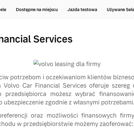
ele
Dostępne na miejscu
Jazda testowa
Używane Sel
nancial Services
iw potrzebom i oczekiwaniom klientów bizneso
 Volvo Car Financial Services oferuje szereg 
ko przedsiębiorca możesz wybrać finansowan
o ubezpieczenie zgodnie z własnymi potrzebami
referencji oraz możliwości finansowych firm
hodu w przedsiębiorstwie możemy zaoferować: