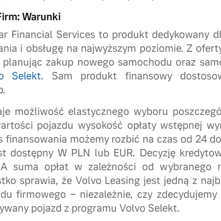
Firm: Warunki
r Financial Services to produkt dedykowany dl
ania i obsługę na najwyższym poziomie. Z oferty
ć planując zakup nowego samochodu oraz sa
o Selekt
. Sam produkt finansowy dostoso
b.
aje możliwość elastycznego wyboru poszczeg
artości pojazdu wysokość opłaty wstępnej w
 finansowania możemy rozbić na czas od 24 do
jest dostępny W PLN lub EUR. Decyzję kredyto
 A suma opłat w zależności od wybranego 
ko sprawia, że Volvo Leasing jest jedną z najb
zdu firmowego – niezależnie, czy zdecydujemy
używany pojazd z programu Volvo Selekt.