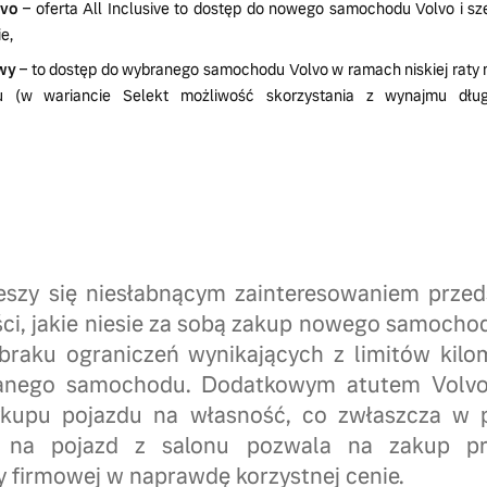
lvo
– oferta All Inclusive to dostęp do nowego samochodu Volvo i s
e,
wy
– to dostęp do wybranego samochodu Volvo w ramach niskiej raty m
u (w wariancie Selekt możliwość skorzystania z wynajmu dłu
ieszy się niesłabnącym zainteresowaniem przed
yści, jakie niesie za sobą zakup nowego samocho
 braku ograniczeń wynikających z limitów kil
wanego samochodu. Dodatkowym atutem Volvo 
ykupu pojazdu na własność, co zwłaszcza w p
o na pojazd z salonu pozwala na zakup pr
 firmowej w naprawdę korzystnej cenie.