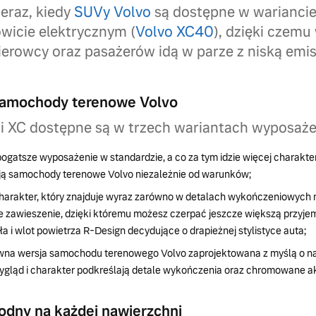
eraz, kiedy
SUVy Volvo
są dostępne w wariancie
wicie elektrycznym (
Volvo XC40
), dzięki czem
ierowcy oraz pasażerów idą w parze z niską emis
 samochody terenowe Volvo
ii XC dostępne są w trzech wariantach wyposaże
bogatsze wyposażenie w standardzie, a co za tym idzie więcej charakteru
ują samochody terenowe Volvo niezależnie od warunków;
harakter, który znajduje wyraz zarówno w detalach wykończeniowych 
e zawieszenie, dzięki któremu możesz czerpać jeszcze większą przyjem
a i wlot powietrza R-Design decydujące o drapieżnej stylistyce auta;
wna wersja samochodu terenowego Volvo zaprojektowana z myślą o n
gląd i charakter podkreślają detale wykończenia oraz chromowane a
odny na każdej nawierzchni