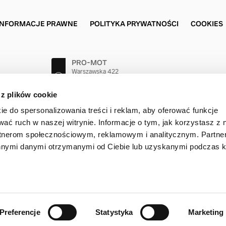
INFORMACJE PRAWNE
POLITYKA PRYWATNOŚCI
COOKIES
PRO-MOT
Warszawska 422
25-414 Kielce
41 362 75 75
 z plików cookie
ie do spersonalizowania treści i reklam, aby oferować funkcje
wać ruch w naszej witrynie. Informacje o tym, jak korzystasz z 
rtnerom społecznościowym, reklamowym i analitycznym. Partn
innymi danymi otrzymanymi od Ciebie lub uzyskanymi podczas k
t © 2026 Volvo Car Corporation (lub firmy stowarzyszone bądź licenc
Preferencje
Statystyka
Marketing
adzwoń
41 362 75 75