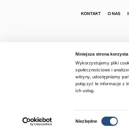
KONTAKT
O NAS
Niniejsza strona korzysta
Wykorzystujemy pliki cook
społecznościowe i analizo
witryny, udostępniamy pa
połączyć te informacje z 
ich usług.
Copyrigh
Wybór
Niezbędne
Nie znalazłeś wymarzonego auta? Napisz do nas lub z
zgody