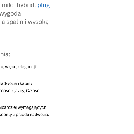
 mild-hybrid,
plug-
u wygoda
ją spalin i wysoką
nia:
, więcej elegancji i
nadwozia i kabiny
ność z jazdy; Całość
ajbardziej wymagających
kcenty z przodu nadwozia.