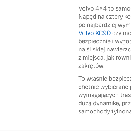
Volvo 4×4 to samoc
Napęd na cztery ko
po najbardziej wym
Volvo XC90
czy m
bezpiecznie i wygo
na śliskiej nawierz
z miejsca, jak rów
zakrętów.
To właśnie bezpiec
chętnie wybierane 
wymagających tras
dużą dynamikę, prz
samochody tylnon