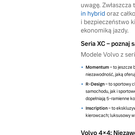
uwagę. Zwłaszcza t
in hybrid
oraz całko
i bezpieczeństwo k
ekonomiką jazdy.
Seria XC – poznaj
Modele Volvo z ser
Momentum
– to jeszcze 
niezawodność, jaką ofer
R-Design
– to sportowy c
samochodu, jak i sportow
dopełniają 5-ramienne koł
Inscription
– to ekskluzy
kierowcach; luksusowy wy
Volvo 4×4: Niezaw