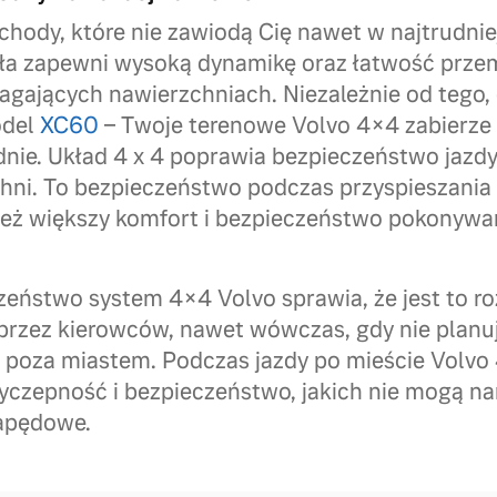
hody, które nie zawiodą Cię nawet w najtrudni
ła zapewni wysoką dynamikę oraz łatwość przem
agających nawierzchniach. Niezależnie od tego,
odel
XC60
– Twoje terenowe Volvo 4×4 zabierze 
dnie. Układ 4 x 4 poprawia bezpieczeństwo jazdy
chni. To bezpieczeństwo podczas przyspieszania 
nież większy komfort i bezpieczeństwo pokonywan
zeństwo system 4×4 Volvo sprawia, że jest to ro
przez kierowców, nawet wówczas, gdy nie planu
 poza miastem. Podczas jazdy po mieście Volvo
yczepność i bezpieczeństwo, jakich nie mogą n
apędowe.