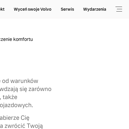
ekt
Wyceń swoje Volvo
Serwis
Wydarzenia
czenie komfortu
ie od warunków
awdzają się zarówno
, także
dojazdowych.
abierze Cię
na zwrócić Twoją