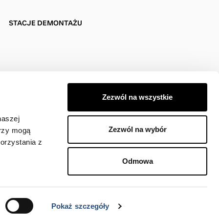
STACJE DEMONTAŻU
Zezwól na wszystkie
naszej
Zezwól na wybór
erzy mogą
orzystania z
Odmowa
jodawcy).
Pokaż szczegóły
Skontaktuj się z nami