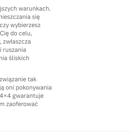
ejszych warunkach.
ieszczania się
 czy wybierzesz
Cię do celu,
, zwłaszcza
i ruszania
ia śliskich
związanie tak
ją oni pokonywania
 4×4 gwarantuje
am zaoferować