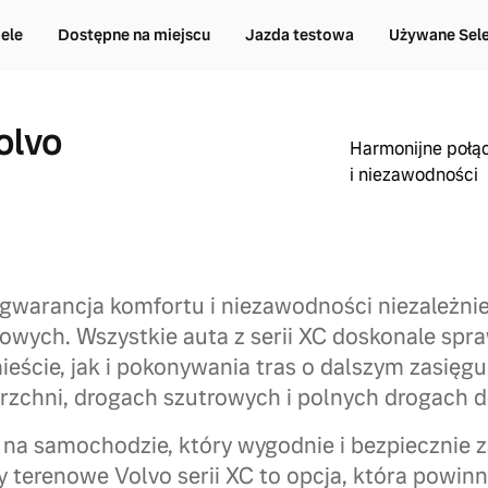
ele
Dostępne na miejscu
Jazda testowa
Używane Sel
olvo
Harmonijne połą
i niezawodności
 gwarancja komfortu i niezawodności niezależn
wych. Wszystkie auta z serii XC doskonale spr
eście, jak i pokonywania tras o dalszym zasięgu
rzchni, drogach szutrowych i polnych drogach 
i na samochodzie, który wygodnie i bezpiecznie z
 terenowe Volvo serii XC to opcja, która powin